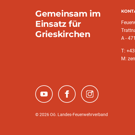
Gemeinsam im
KONT
Einsatz für
Feuerw
Trattn
Grieskirchen
A - 47
T: +4
M: zen
(neues Fenster)
(neues Fenster)
(neues Fenster)
© 2026 Oö. Landes-Feuerwehrverband