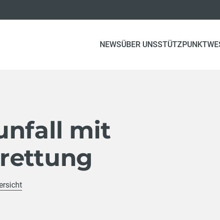
(CURRENT)
NEWS
ÜBER UNS
STÜTZPUNKTWE
nfall mit
rettung
ersicht