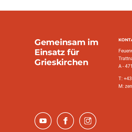
Gemeinsam im
KONT
Einsatz für
Feuerw
Trattn
Grieskirchen
A - 47
T: +4
M: zen
(neues Fenster)
(neues Fenster)
(neues Fenster)