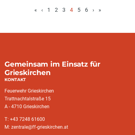
«
‹
1
2
3
4
5
6
›
»
(aktuell)
Gemeinsam im Einsatz für
Grieskirchen
KONTAKT
Feuerwehr Grieskirchen
Trattnachtalstraße 15
A - 4710 Grieskirchen
T: +43 7248 61600
M: zentrale@ff-grieskirchen.at